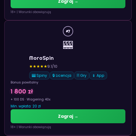
Zagraj →
18+ | Warunki obowiązują
#7
🎰
MoroSpin
★★★★★
9.1/10
🎰 Spiny
🔒 Licencja
🃏 Gry
📱 App
Bonus powitalny
1 800 zł
+ 100 DS · Wagering 40x
Min. wpłata: 20 zł
Zagraj →
18+ | Warunki obowiązują