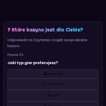
❓ Które kasyno jest dla Ciebie?
Odpowiedz na 3 pytania i znajdź swoje idealne
kasyno
Pytanie 1/3
Jaki typ gier preferujesz?
🎰 Automaty
🃏 Live kasyno
⚽ Sport