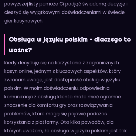
powyższej listy pomoże Ci podjąć świadomą decyzję i
cieszyć się wyjątkowymi doświadczeniami w świecie
gier kasynowych.
Obsługa w języku polskim – dlaczego to
ważne?
Kiedy decyduję się na korzystanie z zagranicznych
kasyn online, jednym z kluczowych aspektów, który
zwracam uwagę, jest dostępność obsługi w języku
polskim. W moim doświadczeniu, odpowiednia
komunikacja z obsługą klienta może mieć ogromne
znaczenie dla komfortu gry oraz rozwiązywania
problemów, które mogą się pojawić podczas
korzystania z platformy. Oto kilka powodów, dla
których uważam, że obsługa w języku polskim jest tak