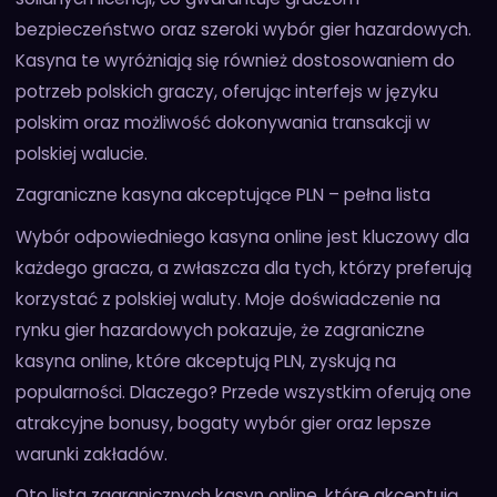
bezpieczeństwo oraz szeroki wybór gier hazardowych.
Kasyna te wyróżniają się również dostosowaniem do
potrzeb polskich graczy, oferując interfejs w języku
polskim oraz możliwość dokonywania transakcji w
polskiej walucie.
Zagraniczne kasyna akceptujące PLN – pełna lista
Wybór odpowiedniego kasyna online jest kluczowy dla
każdego gracza, a zwłaszcza dla tych, którzy preferują
korzystać z polskiej waluty. Moje doświadczenie na
rynku gier hazardowych pokazuje, że zagraniczne
kasyna online, które akceptują PLN, zyskują na
popularności. Dlaczego? Przede wszystkim oferują one
atrakcyjne bonusy, bogaty wybór gier oraz lepsze
warunki zakładów.
Oto lista zagranicznych kasyn online, które akceptują