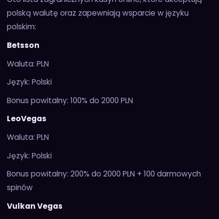
polską walutę oraz zapewniają wsparcie w języku
polskim:
Betsson
Waluta: PLN
Język: Polski
Bonus powitalny: 100% do 2000 PLN
LeoVegas
Waluta: PLN
Język: Polski
Bonus powitalny: 200% do 2000 PLN + 100 darmowych
spinów
Vulkan Vegas