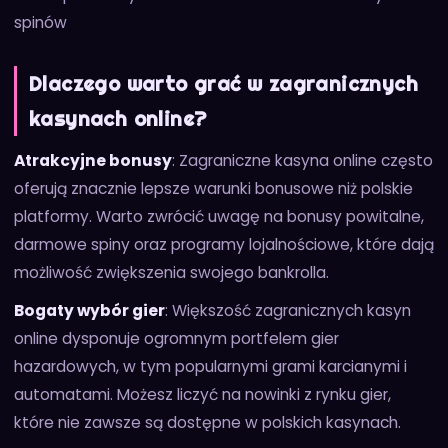
spinów
Dlaczego warto grać w zagranicznych
kasynach online?
Atrakcyjne bonusy
: Zagraniczne kasyna online często
oferują znacznie lepsze warunki bonusowe niż polskie
platformy. Warto zwrócić uwagę na bonusy powitalne,
darmowe spiny oraz programy lojalnościowe, które dają
możliwość zwiększenia swojego bankrolla.
Bogaty wybór gier
: Większość zagranicznych kasyn
online dysponuje ogromnym portfelem gier
hazardowych, w tym popularnymi grami karcianymi i
automatami. Możesz liczyć na nowinki z rynku gier,
które nie zawsze są dostępne w polskich kasynach.