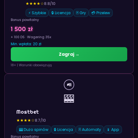
★★★★☆
8.8/10
⚡ Szybkie
🔒 Licencja
🃏 Gry
💳 Przelew
Bonus powitalny
1 500 zł
+ 100 DS · Wagering 35x
Min. wpłata: 20 zł
Zagraj →
18+ | Warunki obowiązują
#11
🎰
Mostbet
★★★★☆
8.7/10
🎰 Dużo spinów
🔒 Licencja
🃏 Automaty
📱 App
Bonus powitalny